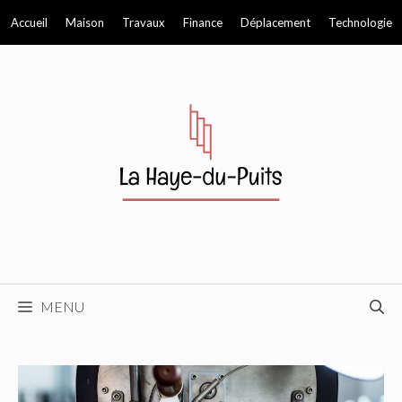
Aller
Accueil
Maison
Travaux
Finance
Déplacement
Technologie
au
contenu
MENU