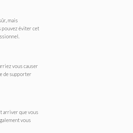
sûr, mais
s pouvez éviter cet
essionnel.
ourriez vous causer
le de supporter
ut arriver que vous
également vous