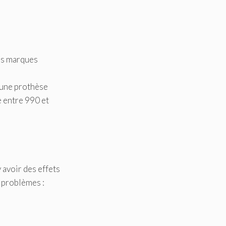
des marques
, une prothèse
e entre 990 et
y avoir des effets
s problèmes :