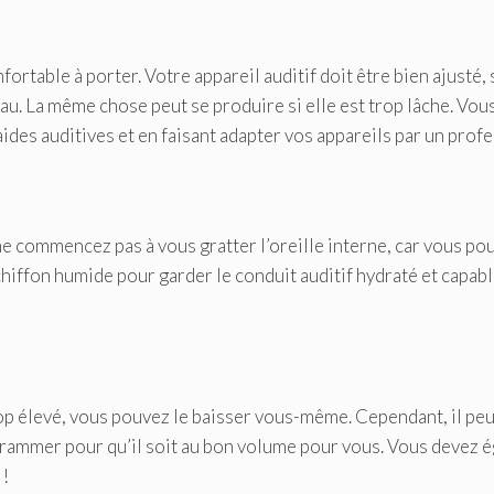
ortable à porter. Votre appareil auditif doit être bien ajusté, 
eau. La même chose peut se produire si elle est trop lâche. Vou
ides auditives et en faisant adapter vos appareils par un prof
t ne commencez pas à vous gratter l’oreille interne, car vous p
chiffon humide pour garder le conduit auditif hydraté et capab
trop élevé, vous pouvez le baisser vous-même. Cependant, il pe
grammer pour qu’il soit au bon volume pour vous. Vous devez 
 !