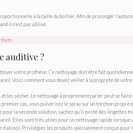
 proportionnelle à la taille du boîtier. Afin de prolonger l’auto
nd il n’est pas utilisé.
nfaits
 auditive ?
ettoyer votre prothèse. Ce nettoyage doit être fait quotidien
ppareil. Voici comment vous devez veiller à la propreté de votre
 et les sécher. Le nettoyage à proprement parler peut se faire
le premier cas, vous pulvérisez le spray sur un torchon propre 
ez pour la seconde solution, sachez qu’il existe des lingettes 
eil. Elles sont très utiles pour un nettoyage rapide lorsque 
e d’alcool. Privilégiez les produits spécialement conçus pour l