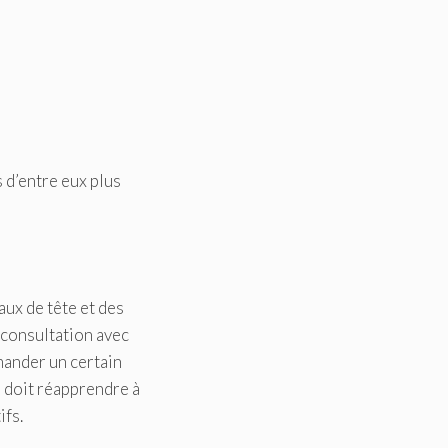
 d’entre eux plus
aux de tête et des
 consultation avec
mander un certain
u doit réapprendre à
ifs.