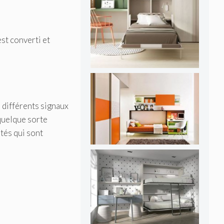
est converti et
es différents signaux
quelque sorte
ités qui sont