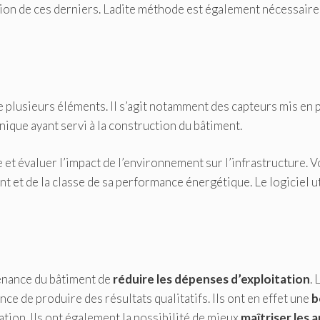
tion de ces derniers. Ladite méthode est également nécessaire
e plusieurs éléments. Il s’agit notamment des capteurs mis en p
nique ayant servi à la construction du bâtiment.
et évaluer l’impact de l’environnement sur l’infrastructure. V
 et de la classe de sa performance énergétique. Le logiciel ut
enance du bâtiment de
réduire les dépenses d’exploitation
. 
e de produire des résultats qualitatifs. Ils ont en effet une
b
ation. Ils ont également la possibilité de mieux
maîtriser les 