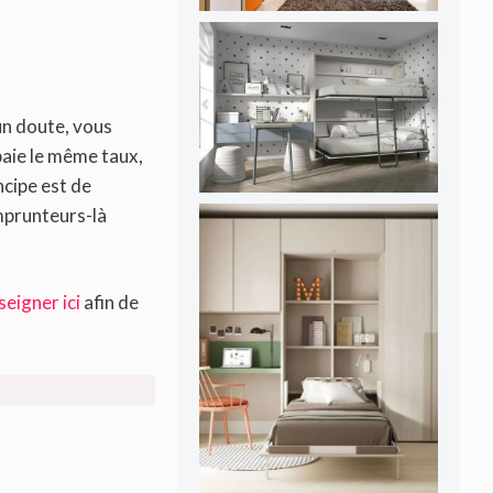
un doute, vous
paie le même taux,
ncipe est de
emprunteurs-là
seigner ici
afin de