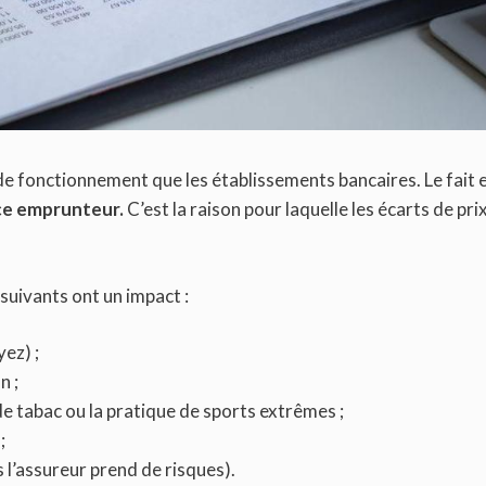
e fonctionnement que les établissements bancaires. Le fait e
nce emprunteur.
C’est la raison pour laquelle les écarts de pr
s suivants ont un impact :
yez) ;
n ;
e tabac ou la pratique de sports extrêmes ;
 ;
s l’assureur prend de risques).