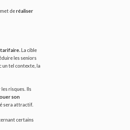
ermet de
réaliser
arifaire.
La cible
éduire les seniors
 un tel contexte, la
les risques. Ils
jouer son
té sera attractif.
cernant certains