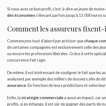
Si vous avez un bon profil, c’est-à-dire un jeune de moi
des économies
s’élevant parfois jusqu’à 15 000 euros su
Comment les assureurs fixent-i
Commençons tout d’abord par préciser que
chaque comp
de certaines compagnies est exclusivement celle des jeun
ou encore les professions libérales. Grâce à cette spécia
concurrence fait rage.
De même, il est intéressant de souligner le fait que les as
analysent par exemple des milliers de dossiers afin de dé
assurance
. En fonction de leurs prédictions et selon leurs
Enfin, la
stratégie commerciale
a aussi un impact, car u
profils, si en échange, il est sûr de gagner des parts de 